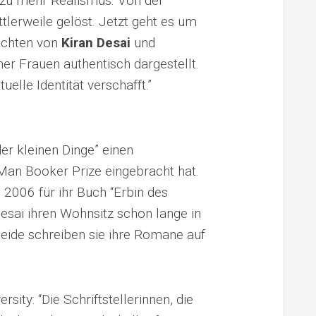
in zu mehr Realismus. Von der
tlerweile gelöst. Jetzt geht es um
hichten von
Kiran Desai
und
er Frauen authentisch dargestellt.
uelle Identität verschafft.”
r kleinen Dinge” einen
n Man Booker Prize eingebracht hat.
 2006 für ihr Buch “Erbin des
sai ihren Wohnsitz schon lange in
 Beide schreiben sie ihre Romane auf
sity: “Die Schriftstellerinnen, die