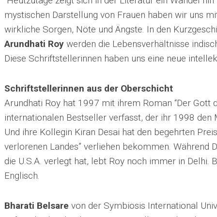
“Heutzutage zeigt sich in der Literatur ein Wandel h
mystischen Darstellung von Frauen haben wir uns mit
wirkliche Sorgen, Nöte und Ängste. In den Kurzgesc
Arundhati Roy
werden die Lebensverhältnisse indisch
Diese Schriftstellerinnen haben uns eine neue intellekt
Schriftstellerinnen aus der Oberschicht
Arundhati Roy hat 1997 mit ihrem Roman “Der Gott de
internationalen Bestseller verfasst, der ihr 1998 de
Und ihre Kollegin Kiran Desai hat den begehrten Preis
verlorenen Landes” verliehen bekommen. Während De
die U.S.A. verlegt hat, lebt Roy noch immer in Delhi.
Englisch.
Bharati Belsare
von der Symbiosis International Univer