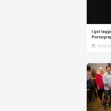
I got tagg
Pornograp
10/05/2