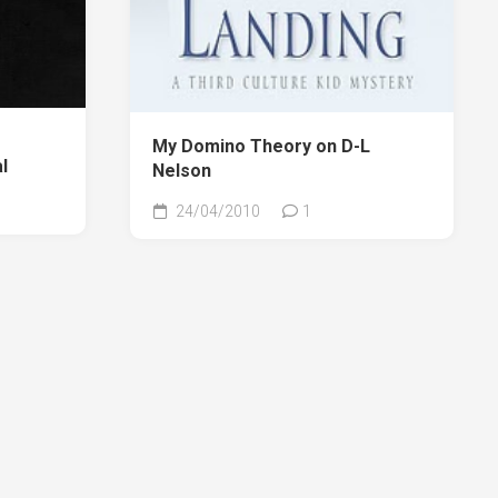
My Domino Theory on D-L
l
Nelson
24/04/2010
1