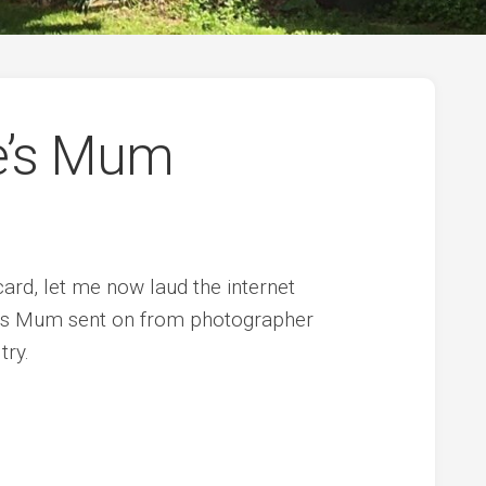
e’s Mum
ard, let me now laud the internet
e’s Mum sent on from photographer
try.