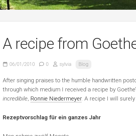
German
A recipe from Goeth
06/01/2010
0
sylvia
Blog
After singing praises to the humble handwritten postc
through which medium I received a recipe by Goeth
incredibile
,
Ronnie Niedermeyer
. A recipe I will surely 
Rezeptvorschlag für ein ganzes Jahr