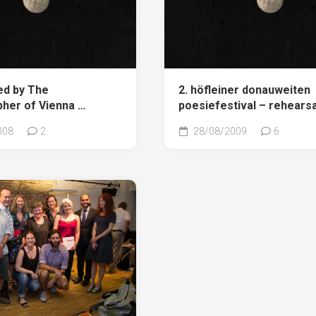
ed by The
2. höfleiner donauweiten
her of Vienna …
poesiefestival – rehearsa
008
2
28/08/2009
6