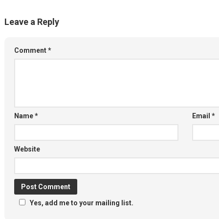
Leave a Reply
Comment
*
Name
*
Email
*
Website
Yes, add me to your mailing list.